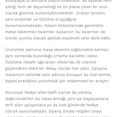
ambalajlarla alıcılara ulaştırılmaktadır. Bu sayede hem
şıklığı hem de dayanıklılığı ile ön plana çıkan bir ürün
olarak güvenle kullanılabilmektedir. Ürünün tamamı
yerli üretimdir ve titizlikle el işçiliğiyle
tamamlanmaktadır. Kalem bölümlerinde genellikle
metal tükenmez kalemler kullanılır; bu kalemler de
ürünle uyumlu olacak şekilde seçilerek sete dahil edilir.
Ürünümüz yalnızca masa düzenini sağlamakla kalmaz,
aynı zamanda bulunduğu ortama karakter katar.
Özellikle misafir ağırlanan ofislerde, ilk izlenimi
güçlendiren etkili bir detay olarak öne çıkar. Çalışma
masanızın üstünde sizin adınıza konuşan bu özel isimlik,
kişisel prestijinizi yansıtmak için mükemmel bir araçtır.
Kurumsal hediye alternatifi olarak da sıklıkla
değerlendirilen bu masa isimliği, yeni işe başlayanlara,
terfi alan çalışanlara ya da özel günlerde hediye
olarak sunulmaktadır. Sipariş öncesi müşteri onayı