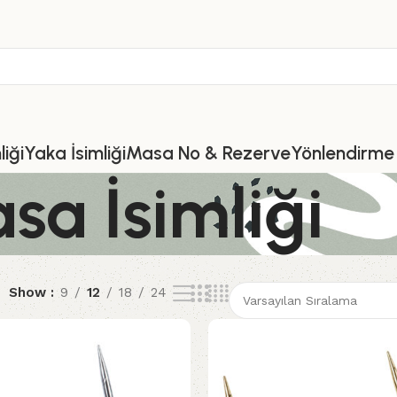
iği
Yaka İsimliği
Masa No & Rezerve
Yönlendirme 
a İsimliği
Show
9
12
18
24