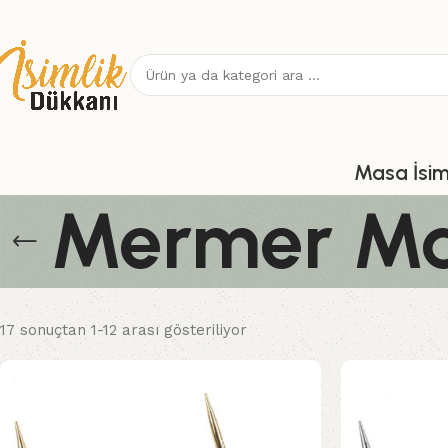
Masa İsiml
Mermer Mas
17 sonuçtan 1-12 arası gösteriliyor