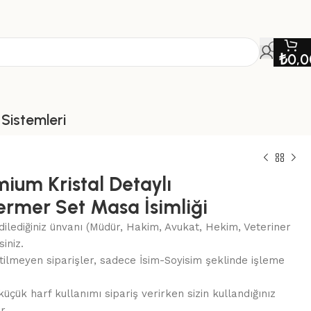
₺
0,0
Sistemleri
mium Kristal Detaylı
rmer Set Masa İsimliği
ilediğiniz ünvanı (Müdür, Hakim, Avukat, Hekim, Veteriner
siniz.
letilmeyen siparişler, sadece İsim-Soyisim şeklinde işleme
üçük harf kullanımı sipariş verirken sizin kullandığınız
r.