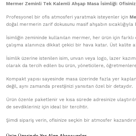
Mermer Zeminli Tek Kalemli Ahşap Masa İsimliği: Ofisinize
Profesyonel bir ofis atmosferi yaratmak isteyenler için
Me
doğal mermerin zarif dokusunu masif ahşabın sıcaklığıyla 
İsimliğin zemininde kullanılan mermer, her ürün için farkl
çalışma alanınıza dikkat çekici bir hava katar. Üst kalite 
İsimlik üzerine istenilen isim, unvan veya logo, lazer kaz
olarak da tercih edilen bu ürün, yöneticilere, öğretmenlere
Kompakt yapısı sayesinde masa üzerinde fazla yer kaplama
değil, aynı zamanda prestijinizi yansıtan özel bir detaydır.
Ürün özenle paketlenir ve kısa sürede adresinize ulaştırı
de sevdikleriniz için ideal bir tercihtir.
Şimdi sipariş verin, ofisinize seçkin bir atmosfer kazandırın
Ürün Üzerinde Yer Alan Aksesuarlar