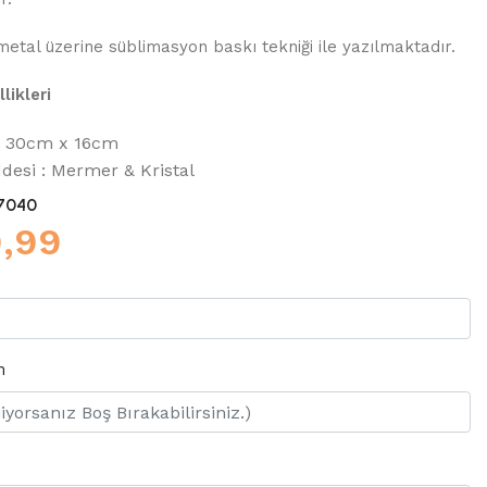
 metal üzerine süblimasyon baskı tekniği ile yazılmaktadır.
likleri
 : 30cm x 16cm
si : Mermer & Kristal
7040
9,99
n