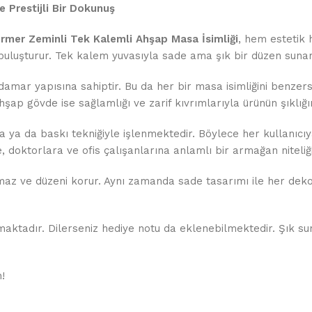
 Prestijli Bir Dokunuş
rmer Zeminli Tek Kalemli Ahşap Masa İsimliği
, hem estetik 
buluşturur. Tek kalem yuvasıyla sade ama şık bir düzen sunar
ı damar yapısına sahiptir. Bu da her bir masa isimliğini benze
ahşap gövde ise sağlamlığı ve zarif kıvrımlarıyla ürünün şıklığ
ıma ya da baskı tekniğiyle işlenmektedir. Böylece her kullanıc
, doktorlara ve ofis çalışanlarına anlamlı bir armağan niteliğ
z ve düzeni korur. Aynı zamanda sade tasarımı ile her deko
lmaktadır. Dilerseniz hediye notu da eklenebilmektedir. Şık 
!