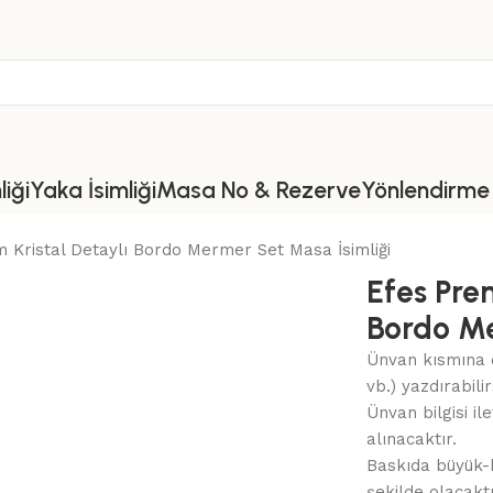
iği
Yaka İsimliği
Masa No & Rezerve
Yönlendirme 
 Kristal Detaylı Bordo Mermer Set Masa İsimliği
Efes Pre
Bordo Me
Ünvan kısmına d
vb.) yazdırabilir
Ünvan bilgisi i
alınacaktır.
Baskıda büyük-k
şekilde olacaktı