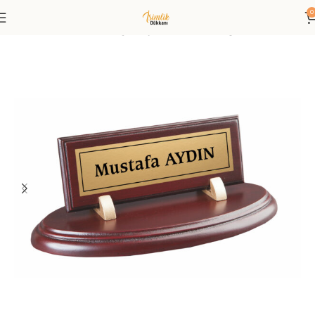
0
Anasayfa
Masa İsimliği
Ahşap Masa İsimliği