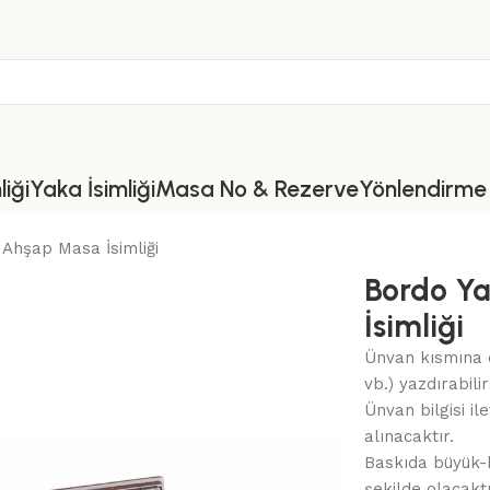
iği
Yaka İsimliği
Masa No & Rezerve
Yönlendirme 
Ahşap Masa İsimliği
Bordo Y
İsimliği
Ünvan kısmına d
vb.) yazdırabilir
Ünvan bilgisi i
alınacaktır.
Baskıda büyük-k
şekilde olacaktı