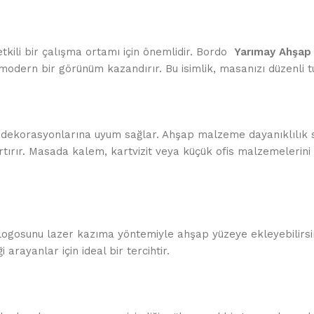
tkili bir çalışma ortamı için önemlidir. Bordo
Yarımay Ahşap 
 modern bir görünüm kazandırır. Bu isimlik, masanızı düzenli 
 dekorasyonlarına uyum sağlar. Ahşap malzeme dayanıklılık s
rtırır. Masada kalem, kartvizit veya küçük ofis malzemelerini
irma logosunu lazer kazıma yöntemiyle ahşap yüzeye ekleyebili
 arayanlar için ideal bir tercihtir.