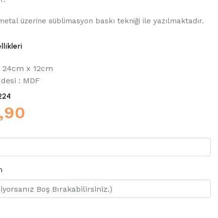
 metal üzerine süblimasyon baskı tekniği ile yazılmaktadır.
likleri
 : 24cm x 12cm
desi : MDF
224
,90
n