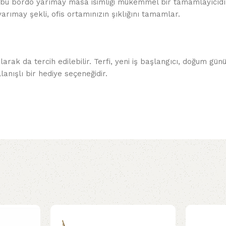
için bu bordo yarımay masa isimliği mükemmel bir tamamlayıcı
yarımay şekli, ofis ortamınızın şıklığını tamamlar.
arak da tercih edilebilir. Terfi, yeni iş başlangıcı, doğum gü
anışlı bir hediye seçeneğidir.