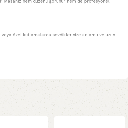
dır. Masanız hem düzenli görünür hem de profesyonel
nü veya özel kutlamalarda sevdiklerinize anlamlı ve uzun