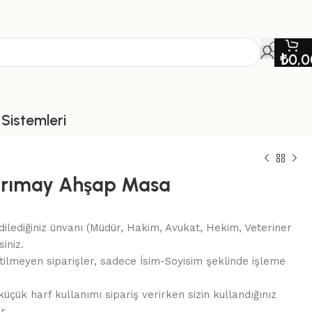
₺
0,0
Sistemleri
arımay Ahşap Masa
ilediğiniz ünvanı (Müdür, Hakim, Avukat, Hekim, Veteriner
siniz.
letilmeyen siparişler, sadece İsim-Soyisim şeklinde işleme
üçük harf kullanımı sipariş verirken sizin kullandığınız
r.